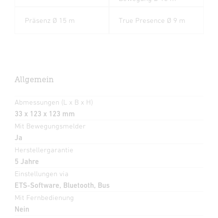
Präsenz Ø 15 m
True Presence Ø 9 m
Allgemein
Abmessungen (L x B x H)
33 x 123 x 123 mm
Mit Bewegungsmelder
Ja
Herstellergarantie
5 Jahre
Einstellungen via
ETS-Software, Bluetooth, Bus
Mit Fernbedienung
Nein