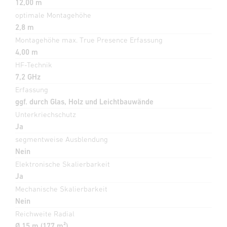
12,00 m
optimale Montagehöhe
2,8 m
Montagehöhe max. True Presence Erfassung
4,00 m
HF-Technik
7,2 GHz
Erfassung
ggf. durch Glas, Holz und Leichtbauwände
Unterkriechschutz
Ja
segmentweise Ausblendung
Nein
Elektronische Skalierbarkeit
Ja
Mechanische Skalierbarkeit
Nein
Reichweite Radial
Ø 15 m (177 m²)