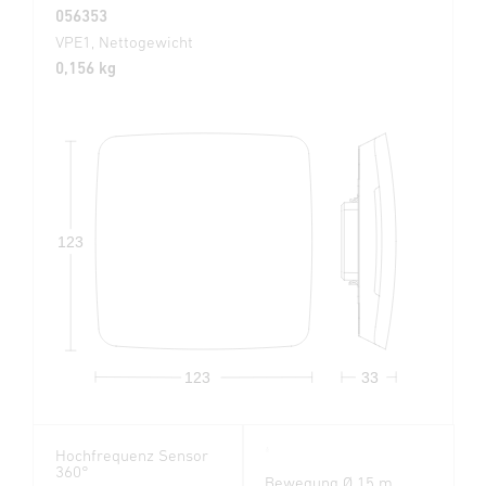
056353
VPE1, Nettogewicht
0,156 kg
123
123
33
Hochfrequenz Sensor
360°
Bewegung Ø 15 m