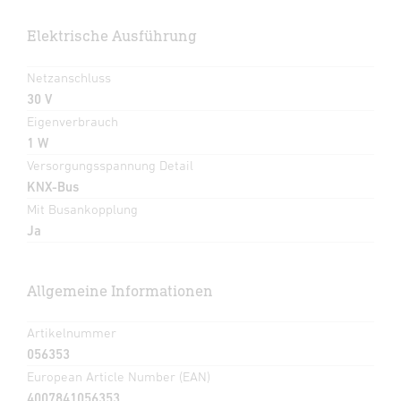
Elektrische Ausführung
Netzanschluss
30 V
Eigenverbrauch
1 W
Versorgungsspannung Detail
KNX-Bus
Mit Busankopplung
Ja
Allgemeine Informationen
Artikelnummer
056353
European Article Number (EAN)
4007841056353