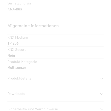
Vernetzung via
KNX-Bus
Allgemeine Informationen
KNX Medium
TP 256
KNX Secure
Nein
Produkt Kategorie
Multisensor
Produktdetails
Downloads
Herstellergarantie
(PDF, 360 KB)
Sicherheits- und Warnhinweise
Download starten