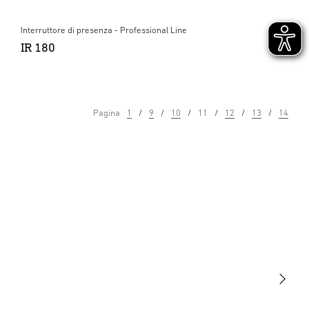
Interruttore di presenza - Professional Line
IR 180
Pagina
1
9
10
11
12
13
14
Luce