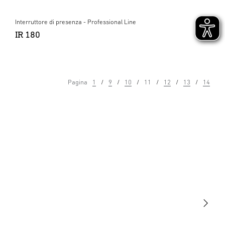
Interruttore di presenza - Professional Line
IR 180
Pagina
1
9
10
11
12
13
14
Luce