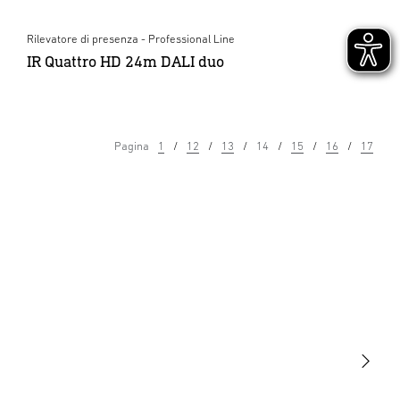
Rilevatore di presenza - Professional Line
IR Quattro HD 24m DALI duo
Pagina
1
12
13
14
15
16
17
Luce