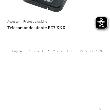
Accessori - Professional Line
Telecomando utente RC7 KNX
Pagina
1
17
18
19
20
21
22
23
24