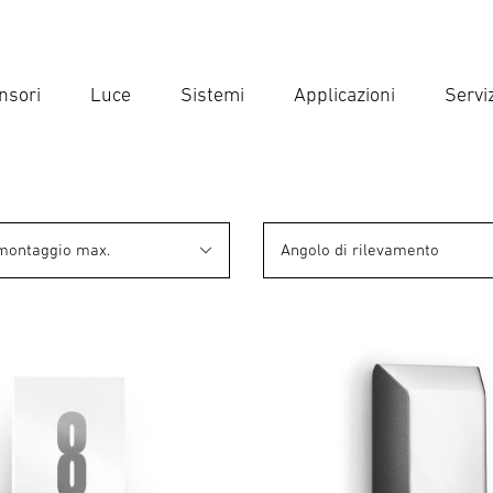
nsori
Luce
Sistemi
Applicazioni
Serviz
Inse
Ricer
 montaggio max.
Angolo di rilevamento