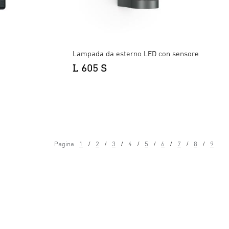
Lampada da esterno LED con sensore
L 605 S
Pagina
1
2
3
4
5
6
7
8
9