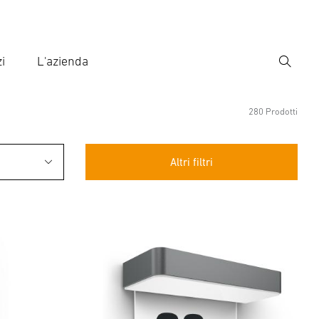
i
L'azienda
Ricerca
rire il termine di ricerca
ca
280 Prodotti
Altri filtri