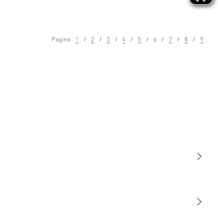
Pagina
1
2
3
4
5
6
7
8
9
Luce
Sensori
STEINEL Tools