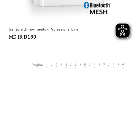
Sensore di movimento - Professional Line
MD IR D180
Pagina
1
2
3
4
5
6
7
8
9