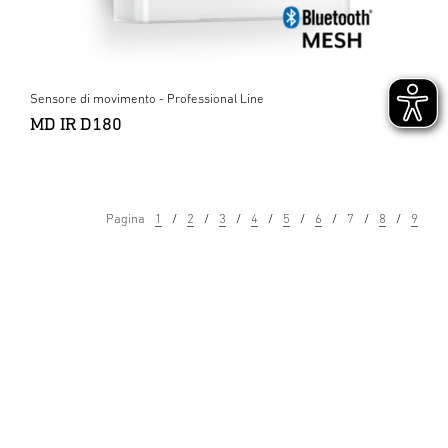
Sensore di movimento - Professional Line
MD IR D180
Pagina
1
2
3
4
5
6
7
8
9