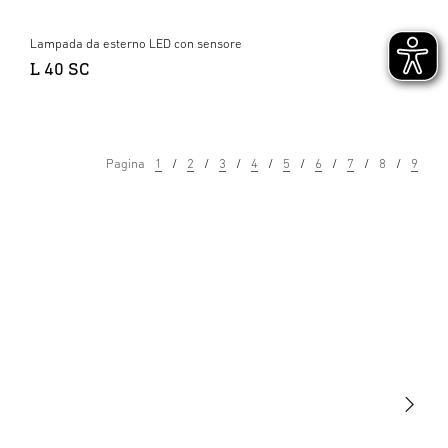
Lampada da esterno LED con sensore
L 40 SC
Pagina
1
2
3
4
5
6
7
8
9
Luce