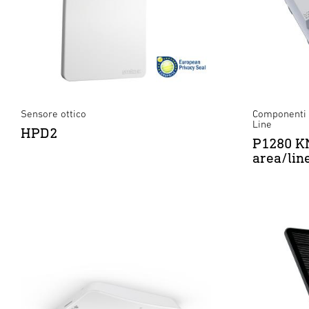
Sensore ottico
Componenti 
Line
HPD2
P1280 KN
area/lin