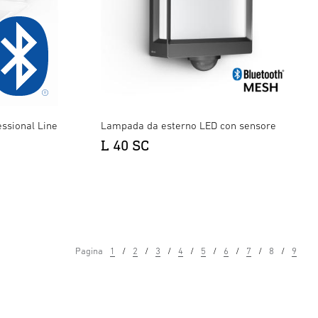
essional Line
Lampada da esterno LED con sensore
L 40 SC
Pagina
1
2
3
4
5
6
7
8
9