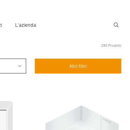
i
L'azienda
Ricerca
rire il termine di ricerca
ca
280 Prodotti
Altri filtri