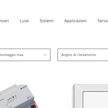
nsori
Luce
Sistemi
Applicazioni
Serviz
Inse
Ricer
 montaggio max.
Angolo di rilevamento