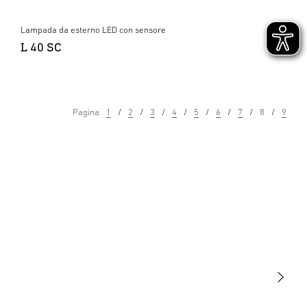
Lampada da esterno LED con sensore
L 40 SC
Pagina
1
2
3
4
5
6
7
8
9
Luce