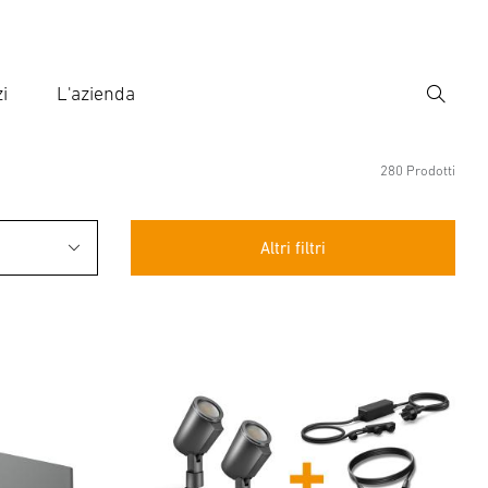
i
L'azienda
Ricerca
rire il termine di ricerca
ca
280 Prodotti
Altri filtri