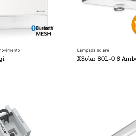
movimento
Lampada solare
gi
XSolar SOL-O S Ambe