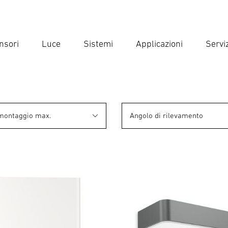
nsori
Luce
Sistemi
Applicazioni
Serviz
Inse
Ricer
 montaggio max.
Angolo di rilevamento