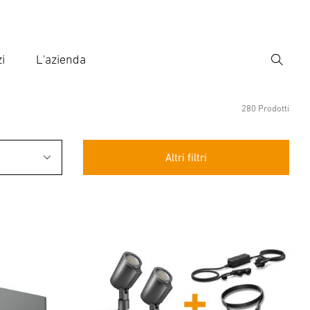
i
L'azienda
Ricerca
rire il termine di ricerca
ca
280 Prodotti
Altri filtri