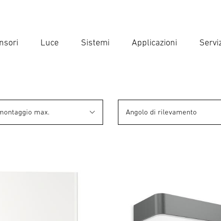
nsori
Luce
Sistemi
Applicazioni
Serviz
Inse
Ricer
 montaggio max.
Angolo di rilevamento