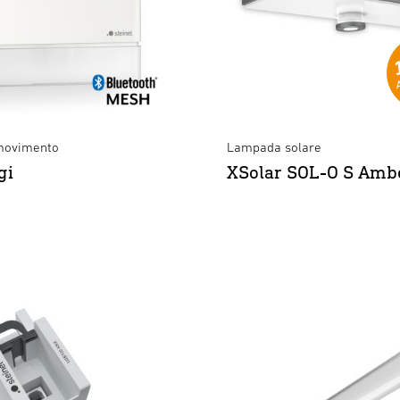
movimento
Lampada solare
gi
XSolar SOL-O S Ambe