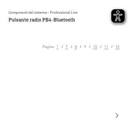
Componenti del sistema - Professional Line
Pulsante radio PB4-Bluetooth
Pagina
1
7
8
9
10
11
12
Luce