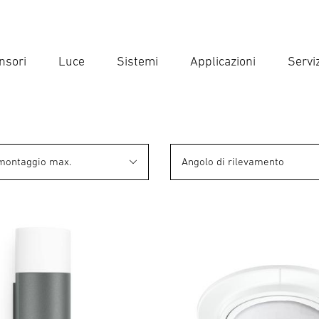
nsori
Luce
Sistemi
Applicazioni
Serviz
Inse
Ricer
 montaggio max.
Angolo di rilevamento