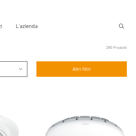
i
L'azienda
Ricerca
rire il termine di ricerca
ca
280 Prodotti
Altri filtri