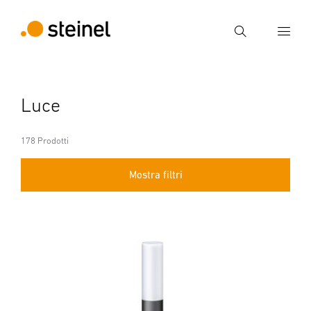
Ricerca
Inserire il termine di ricerca
Luce
Ricerca
178 Prodotti
Mostra filtri