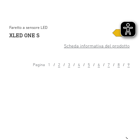
Faretto a sensore LED
XLED ONE S
Scheda informativa del prodotto
Pagina
1
2
3
4
5
6
7
8
9