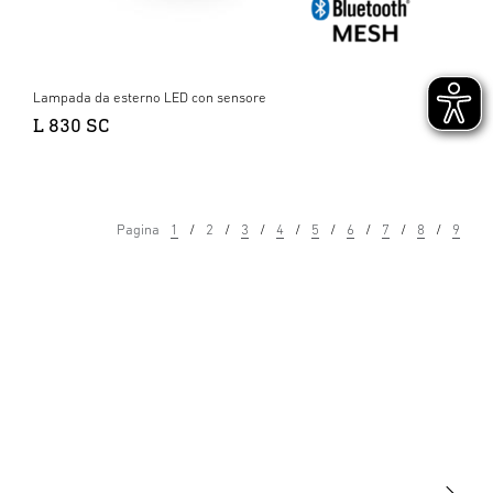
Lampada da esterno LED con sensore
L 830 SC
Pagina
1
2
3
4
5
6
7
8
9