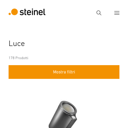
Ricerca
Inserire il termine di ricerca
Luce
Ricerca
178 Prodotti
Mostra filtri