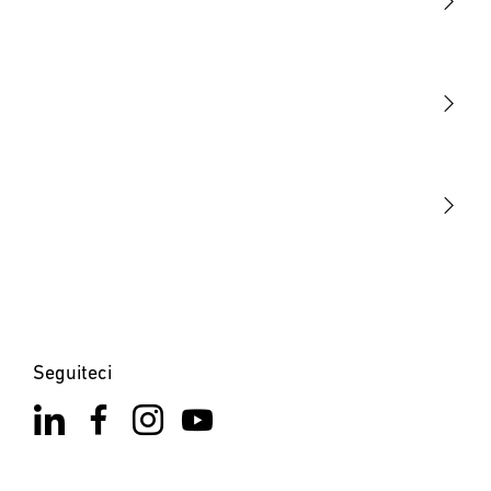
Luce
Sensori
STEINEL Tools
La nostra missione
STEINEL Solutions
Contatto
Seguiteci