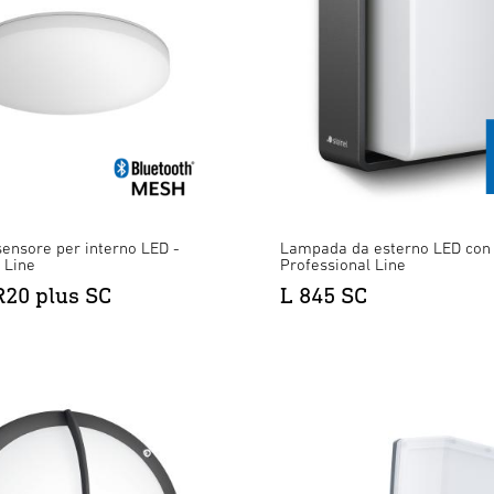
ensore per interno LED -
Lampada da esterno LED con 
 Line
Professional Line
20 plus SC
L 845 SC
t S con rilevatore di movimento - a
XLED CAM2 SC antracite
×