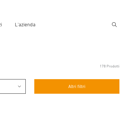
i
L'azienda
Ricerca
rire il termine di ricerca
ca
178 Prodotti
Altri filtri