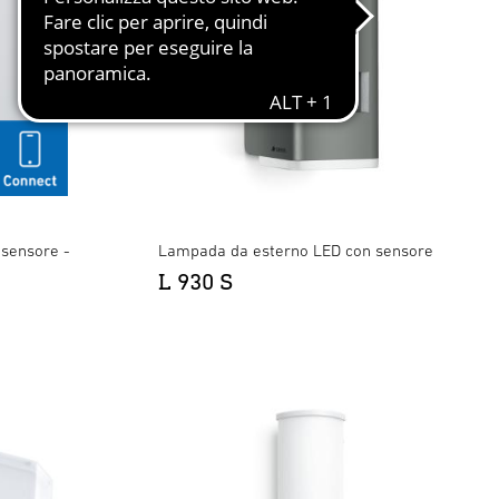
sensore -
Lampada da esterno LED con sensore
L 930 S
ntracite
×