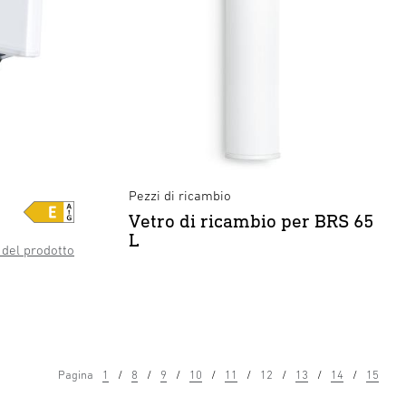
Pezzi di ricambio
Vetro di ricambio per BRS 65
L
del prodotto
Pagina
1
8
9
10
11
12
13
14
15