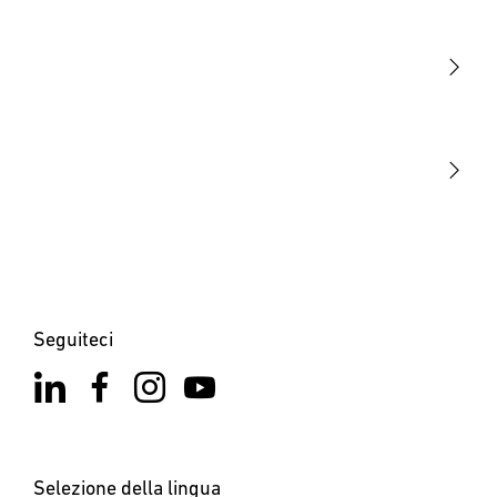
Luce
Sensori
STEINEL Tools
La nostra missione
STEINEL Solutions
Contatto
Seguiteci
Selezione della lingua