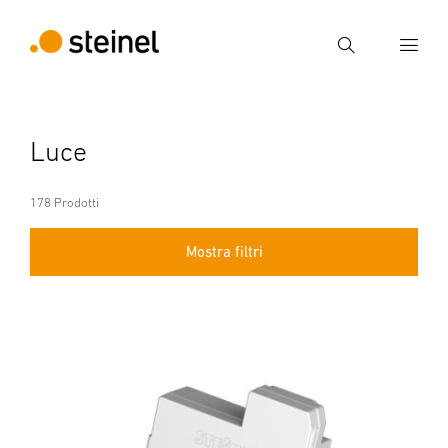
Ricerca
Inserire il termine di ricerca
Luce
Ricerca
178 Prodotti
Mostra filtri