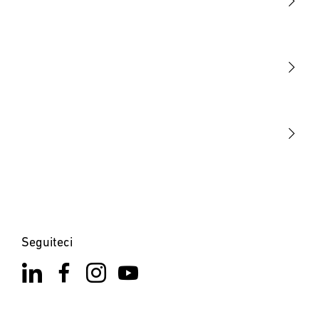
Luce
Sensori
STEINEL Tools
La nostra missione
STEINEL Solutions
Contatto
×
XLED home 2 SC nero
Seguiteci