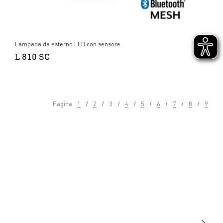
Lampada da esterno LED con sensore
L 810 SC
Pagina
1
2
3
4
5
6
7
8
9