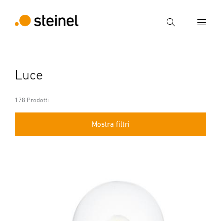
Ricerca
Inserire il termine di ricerca
Luce
Ricerca
178 Prodotti
Mostra filtri