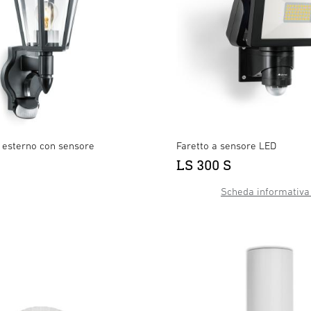
esterno con sensore
Faretto a sensore LED
LS 300 S
XLED slim S antracite
LS 150 S nero
LS 300 S nero
×
×
×
Scheda informativa 