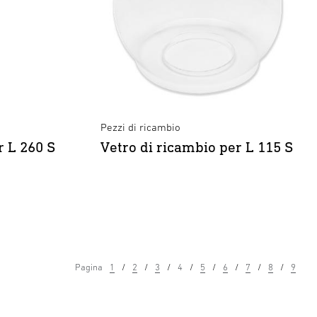
Pezzi di ricambio
r L 260 S
Vetro di ricambio per L 115 S
Pagina
1
2
3
4
5
6
7
8
9