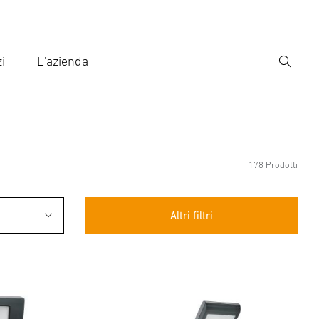
i
L'azienda
Ricerca
rire il termine di ricerca
ca
178 Prodotti
Altri filtri