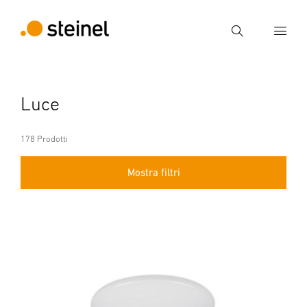
Ricerca
Inserire il termine di ricerca
Luce
Ricerca
178 Prodotti
Mostra filtri