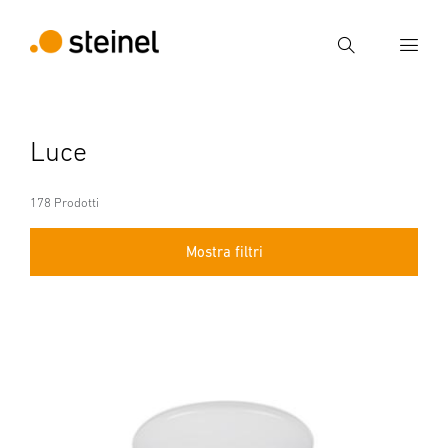
Ricerca
Inserire il termine di ricerca
Luce
Ricerca
178 Prodotti
Mostra filtri