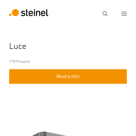
Ricerca
Inserire il termine di ricerca
Luce
Ricerca
178 Prodotti
Mostra filtri