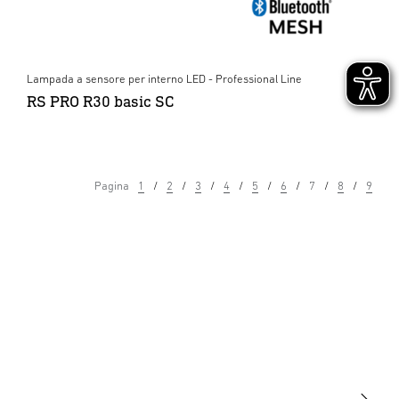
Lampada a sensore per interno LED - Professional Line
RS PRO R30 basic SC
Pagina
1
2
3
4
5
6
7
8
9