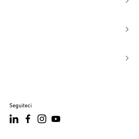
Luce
Sensori
STEINEL Tools
La nostra missione
STEINEL Solutions
Contatto
Seguiteci