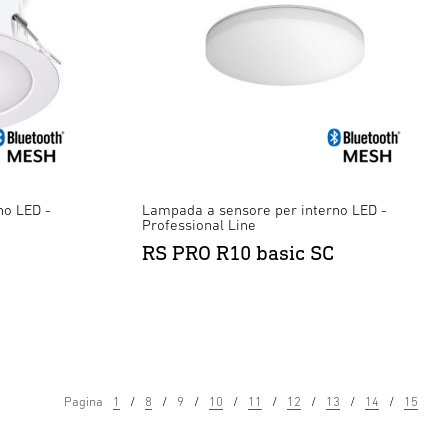
no LED -
Lampada a sensore per interno LED -
Professional Line
RS PRO R10 basic SC
Pagina
1
8
9
10
11
12
13
14
15