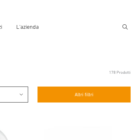
i
L'azienda
Ricerca
rire il termine di ricerca
ca
178 Prodotti
Altri filtri