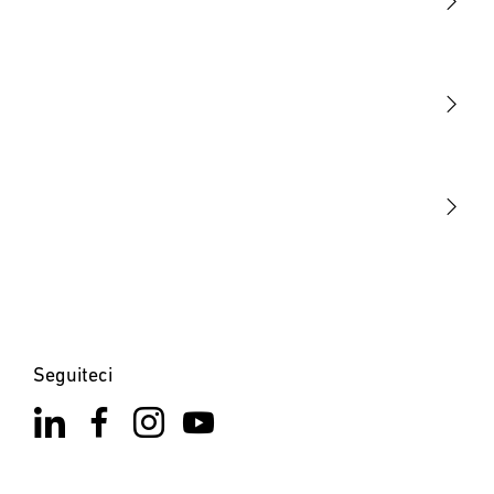
Luce
Sensori
STEINEL Tools
La nostra missione
STEINEL Solutions
Contatto
Seguiteci