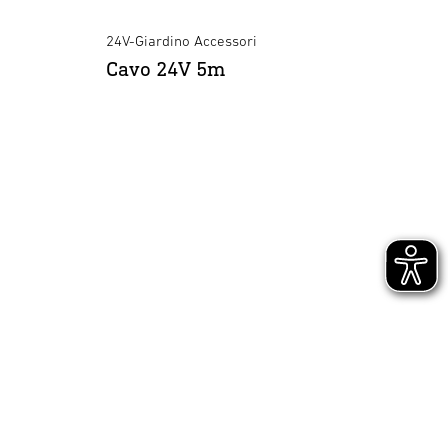
24V-Giardino Accessori
24V-Gi
Cavo 24V 5m
Conn
24V-Giardino Accessori