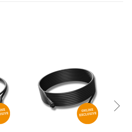
1
Sì
No
24 V
089283
4007841089283