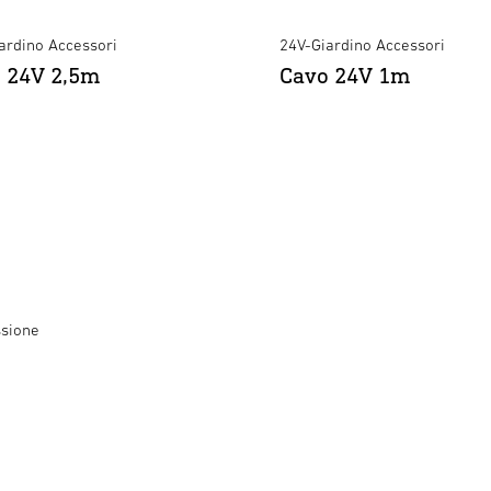
Informazione generale
ardino Accessori
24V-Giardino Accessori
 24V 2,5m
Cavo 24V 1m
Categoria die prodotto
ssione