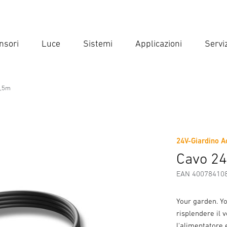
nsori
Luce
Sistemi
Applicazioni
Serviz
Inse
Ricer
2,5m
24V-Giardino A
Scaricare
Istruzioni di Sicurezza e Avvertenze
Informazio
Cavo 2
EAN 40078410
Your garden. Yo
risplendere il v
l'alimentatore 