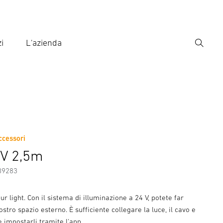
i
L'azienda
Ricerca
rire il termine di ricerca
ca
ccessori
ni sul produttore
Accessori
4V 2,5m
89283
ur light. Con il sistema di illuminazione a 24 V, potete far
ostro spazio esterno. È sufficiente collegare la luce, il cavo e
e impostarli tramite l'app.