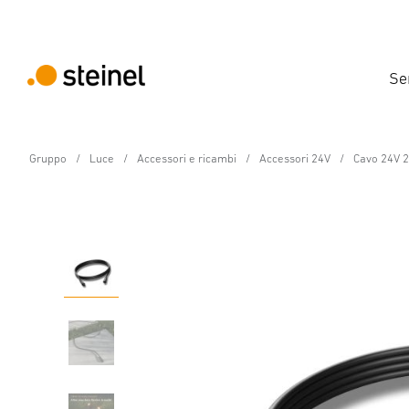
Se
Gruppo
Luce
Accessori e ricambi
Accessori 24V
Cavo 24V 
24V-Giardino Accessori
Cavo 24V 2,5m
Caratteristiche
Dettagli del prodotto
Dati tecnici