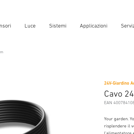
nsori
Luce
Sistemi
Applicazioni
Serviz
Inse
Ricer
5m
24V-Giardino A
Scaricare
Informazioni sul produttore
Accessori
Cavo 2
EAN 40078410
Your garden. Yo
risplendere il v
l'alimentatore 