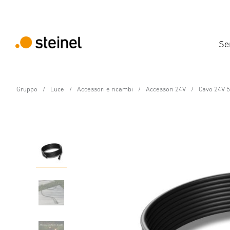
Se
Gruppo
Luce
Accessori e ricambi
Accessori 24V
Cavo 24V 
24V-Giardino Accessori
Cavo 24V 5m
Caratteristiche
Dettagli del prodotto
Dati tecnici