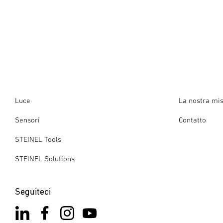
Temperatura ambiente
da -20 fino a 40 °C
Luce
La nostra mi
Sensori
Contatto
STEINEL Tools
STEINEL Solutions
Seguiteci