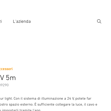
i
L'azienda
Ricerca
rire il termine di ricerca
ca
ccessori
4V 5m
89290
ur light. Con il sistema di illuminazione a 24 V, potete far
ostro spazio esterno. È sufficiente collegare la luce, il cavo e
e impostarli tramite l'app.