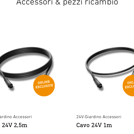
Accessori & pezzi ricambio
Versione elettrica
Anzahl der Ausgänge
Geeignet für
Konstantspannung
Geeignet für Konstantstrom
Ausgangsspannung
alconi
Informazione generale
Codice articolo
Numero di articolo europeo
ardino Accessori
24V-Giardino Accessori
(EAN)
 24V 2,5m
Cavo 24V 1m