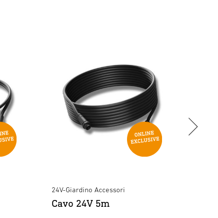
1
Sì
No
24 V
089290
4007841089290
24V-Giardino Accessori
24V-Gi
Cavo 24V 5m
Conn