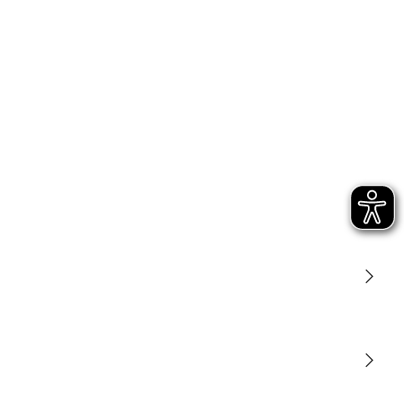
Luce
Sensori
STEINEL Tools
La nostra missione
STEINEL Solutions
Contatto