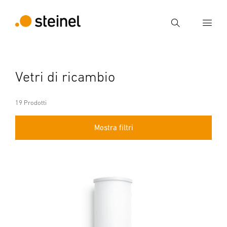
Ricerca
Inserire il termine di ricerca
Vetri di ricambio
Ricerca
19 Prodotti
Mostra filtri