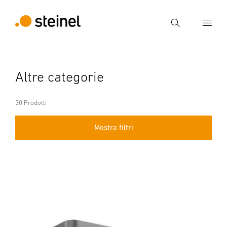
Ricerca
Inserire il termine di ricerca
Altre categorie
Ricerca
30 Prodotti
Mostra filtri