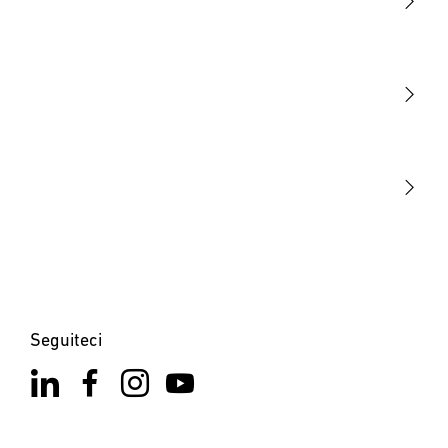
Luce
Sensori
STEINEL Tools
La nostra missione
STEINEL Solutions
Contatto
Seguiteci