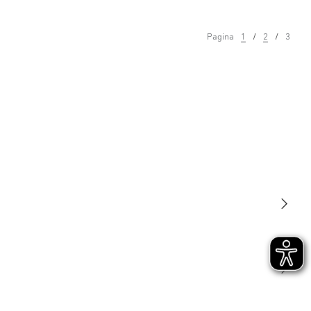
Pagina
1
2
3
Luce
Sensori
STEINEL Tools
La nostra missione
STEINEL Solutions