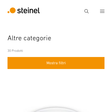
Ricerca
Inserire il termine di ricerca
Altre categorie
Ricerca
30 Prodotti
Mostra filtri