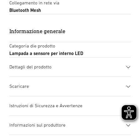
Collegamento in rete via
Bluetooth Mesh
Informazione generale
Categoria die prodotto
Lampada a sensore per interno LED
Dettagli del prodotto
Scaricare
Scheda tecnica
(PDF, 1287 KB)
Istruzioni di Sicurezza e Avvertenze
Inizia il download
1. Informazioni importanti sul prodotto
Informazioni sul produttore
Si prega di leggerle attentamente e di conservarle! –
manuale di istruzioni
(PDF, 11 MB)
Tutelate dai diritti d’autore. La ristampa, anche solo di
Inizia il download
Incluso sistema LED
Produttore
Collegabile in rete e