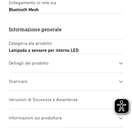
Collegamento in rete via
Bluetooth Mesh
Informazione generale
Categoria die prodotto
Lampada a sensore per interno LED
Dettagli del prodotto
Scaricare
Scheda tecnica
(PDF, 1423 KB)
Istruzioni di Sicurezza e Avvertenze
Inizia il download
1. Informazioni importanti sul prodotto
Informazioni sul produttore
Si prega di leggerle attentamente e di conservarle! –
manuale di istruzioni
(PDF, 11 MB)
Tutelate dai diritti d’autore. La ristampa, anche solo di
Inizia il download
Incluso sistema LED
Produttore
Collegabile in rete e