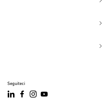
Luce
Sensori
STEINEL Tools
La nostra missione
STEINEL Solutions
Contatto
Seguiteci