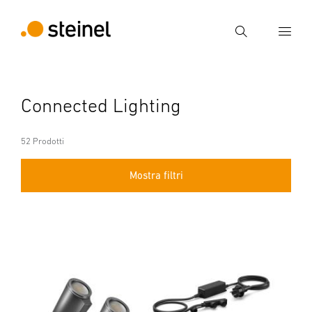
Ricerca
Inserire il termine di ricerca
Connected Lighting
Ricerca
52 Prodotti
Mostra filtri