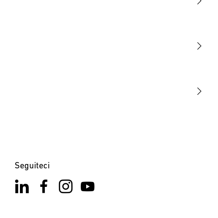
Luce
Sensori
STEINEL Tools
La nostra missione
STEINEL Solutions
Contatto
Seguiteci