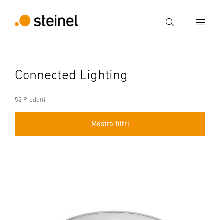
Ricerca
Inserire il termine di ricerca
Connected Lighting
Ricerca
52 Prodotti
Mostra filtri