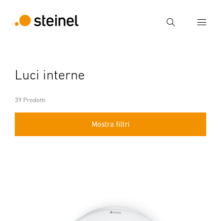
Ricerca
Inserire il termine di ricerca
Luci interne
Ricerca
39 Prodotti
Mostra filtri