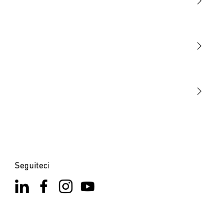
Luce
Sensori
STEINEL Tools
La nostra missione
STEINEL Solutions
Contatto
Seguiteci