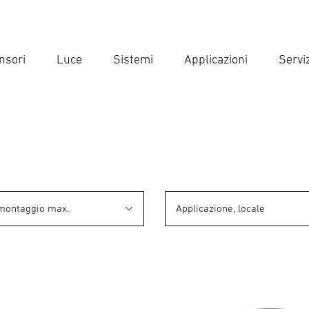
nsori
Luce
Sistemi
Applicazioni
Serviz
Inse
Ricer
 montaggio max.
Applicazione, locale