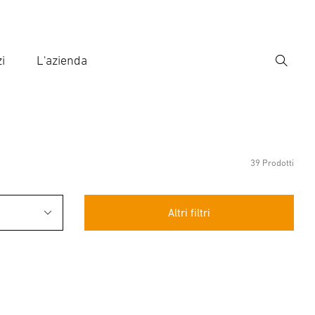
i
L'azienda
Ricerca
rire il termine di ricerca
ca
39 Prodotti
Altri filtri