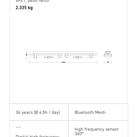
VPE1, peso netto
2,335 kg
36 years (Ø 4,5h / day)
Bluetooth Mesh
high frequency sensor
HF digital24
360°
Digital high frequency