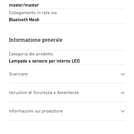
master/master
Collegamento in rete via
Bluetooth Mesh
Informazione generale
Categoria die prodotto
Lampada a sensore per interno LED
Scaricare
Scheda tecnica
(PDF, 988 KB)
Istruzioni di Sicurezza e Avvertenze
Inizia il download
1. Informazioni importanti sul prodotto
Informazioni sul produttore
Si prega di leggerle attentamente e di conservarle! –
manuale di istruzioni
(PDF, 64 MB)
Tutelate dai diritti d’autore. La ristampa, anche solo di
Inizia il download
Produttore
estratti, è consentita solo previa nostra approvazione.
STEINEL GmbH