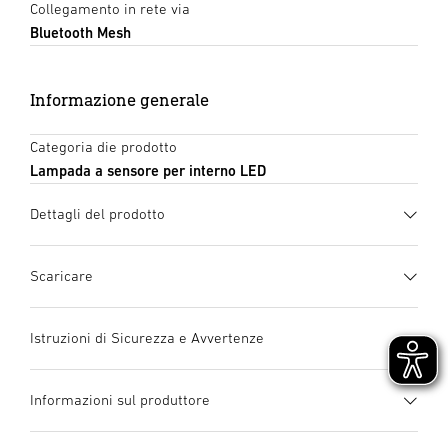
Collegamento in rete via
Bluetooth Mesh
Informazione generale
Categoria die prodotto
Lampada a sensore per interno LED
Dettagli del prodotto
Scaricare
Scheda tecnica
(PDF, 1423 KB)
Istruzioni di Sicurezza e Avvertenze
Inizia il download
1. Informazioni importanti sul prodotto
Informazioni sul produttore
Si prega di leggerle attentamente e di conservarle! –
manuale di istruzioni
(PDF, 11 MB)
Tutelate dai diritti d’autore. La ristampa, anche solo di
Inizia il download
Incluso sistema LED
Produttore
Collegabile in rete e