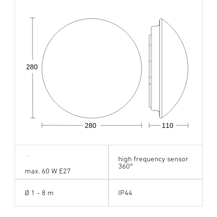
280
280
110
high frequency sensor
360°
max. 60 W E27
Ø 1 - 8 m
IP44