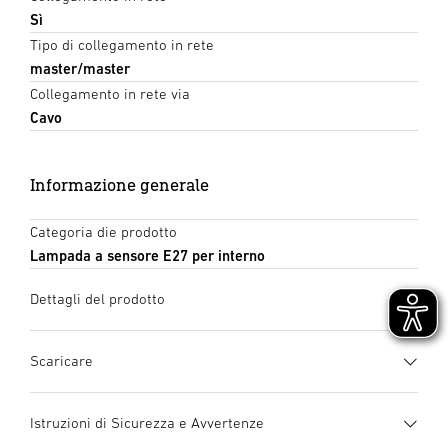
Sì
Tipo di collegamento in rete
master/master
Collegamento in rete via
Cavo
Informazione generale
Categoria die prodotto
Lampada a sensore E27 per interno
Dettagli del prodotto
Scaricare
Scheda tecnica
(PDF, 1198 KB)
Istruzioni di Sicurezza e Avvertenze
Inizia il download