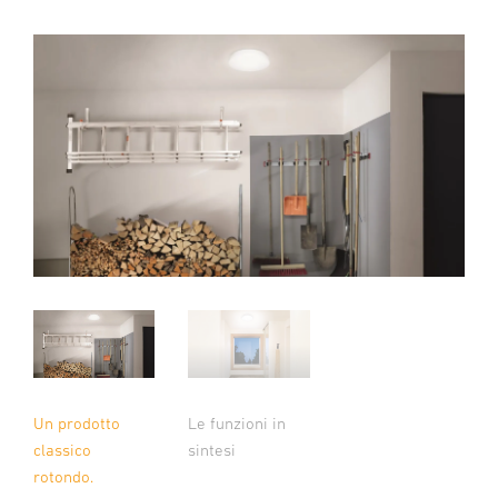
Un prodotto
Le funzioni in
classico
sintesi
rotondo.