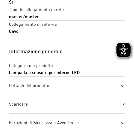
Sì
Tipo di collegamento in rete
master/master
Collegamento in rete via
Cavo
Informazione generale
Categoria die prodotto
Lampada a sensore per interno LED
Dettagli del prodotto
Scaricare
Scheda tecnica
(PDF, 1360 KB)
Istruzioni di Sicurezza e Avvertenze
Inizia il download