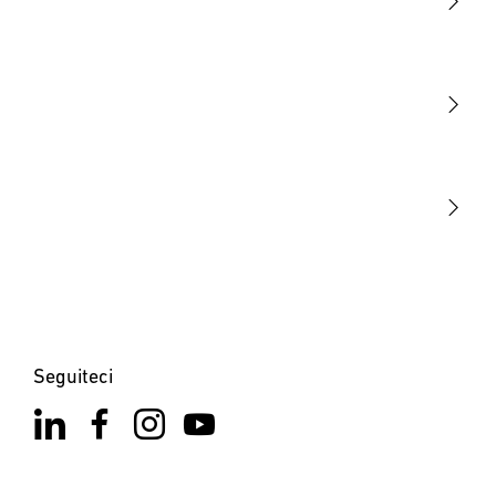
Luce
Sensori
STEINEL Tools
La nostra missione
STEINEL Solutions
Contatto
×
×
XLED home 2 SC nero
LS 150 S nero
Seguiteci