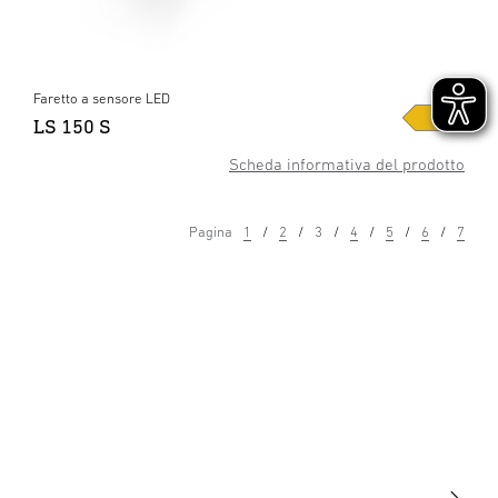
Faretto a sensore LED
LS 150 S
Scheda informativa del prodotto
Pagina
1
2
3
4
5
6
7