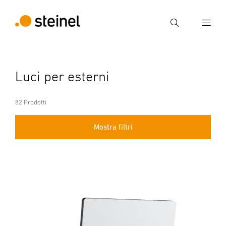
Ricerca
Inserire il termine di ricerca
Luci per esterni
Ricerca
82 Prodotti
Mostra filtri