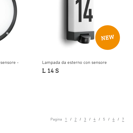
sensore -
Lampada da esterno con sensore
L 14 S
Pagina
1
2
3
4
5
6
7