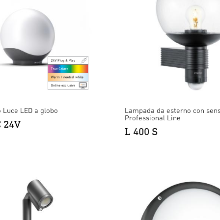
o Luce LED a globo
Lampada da esterno con sens
Professional Line
C 24V
L 400 S