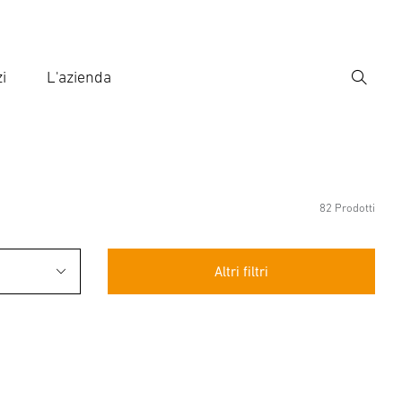
i
L'azienda
Ricerca
rire il termine di ricerca
ca
82 Prodotti
Altri filtri