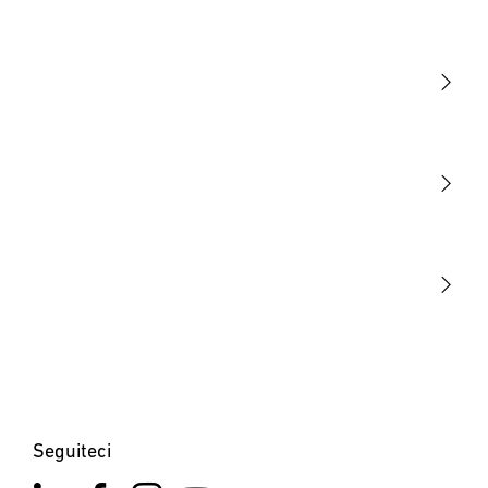
Luce
Sensori
STEINEL Tools
La nostra missione
STEINEL Solutions
Contatto
Seguiteci