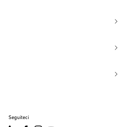
Luce
Sensori
STEINEL Tools
La nostra missione
STEINEL Solutions
Contatto
Seguiteci