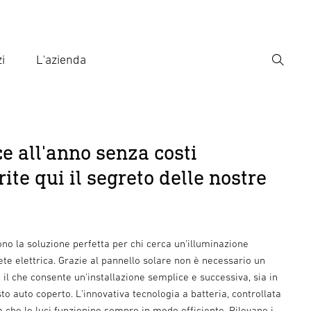
i
L'azienda
Ricerca
rire il termine di ricerca
ca
ce all'anno senza costi
rite qui il segreto delle nostre
no la soluzione perfetta per chi cerca un'illuminazione
rete elettrica. Grazie al pannello solare non è necessario un
, il che consente un'installazione semplice e successiva, sia in
sto auto coperto. L'innovativa tecnologia a batteria, controllata
 che le luci funzionino sempre in modo efficiente. Rilevano i