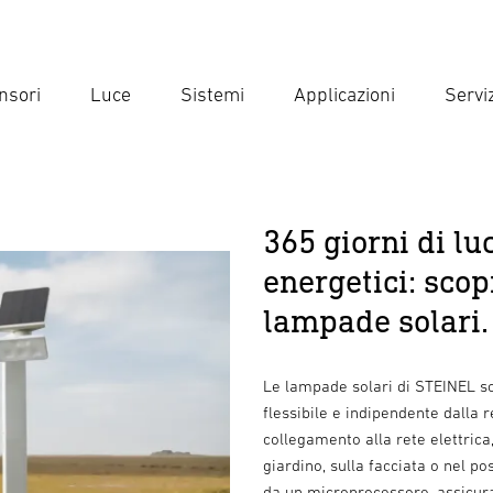
nsori
Luce
Sistemi
Applicazioni
Serviz
Inse
Ricer
365 giorni di lu
energetici: scop
lampade solari.
Le lampade solari di STEINEL so
flessibile e indipendente dalla 
collegamento alla rete elettrica
giardino, sulla facciata o nel po
da un microprocessore, assicura