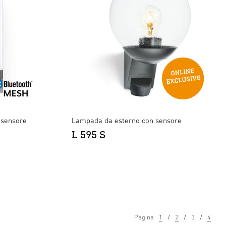
 sensore
Lampada da esterno con sensore
L 595 S
Pagina
1
2
3
4