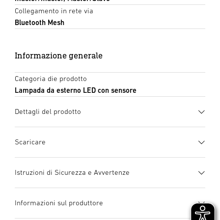
Collegamento in rete via
Bluetooth Mesh
Informazione generale
Categoria die prodotto
Lampada da esterno LED con sensore
Dettagli del prodotto
Scaricare
Scheda tecnica
(PDF, 1486 KB)
Istruzioni di Sicurezza e Avvertenze
Inizia il download
1. Informazioni importanti sul prodotto
Informazioni sul produttore
Si prega di leggerle attentamente e di conservarle!
manuale di istruzioni
(PDF, 50 MB)
Tutelate dai diritti d’autore. La ristampa, anche solo di
Inizia il download