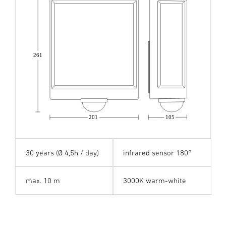
261
201
105
30 years (Ø 4,5h / day)
infrared sensor 180°
max. 10 m
3000K warm-white