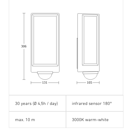
306
131
105
30 years (Ø 4,5h / day)
infrared sensor 180°
max. 10 m
3000K warm-white