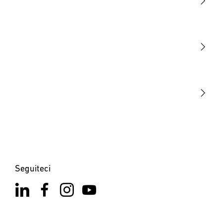
Luce
Sensori
STEINEL Tools
La nostra missione
STEINEL Solutions
Contatto
Seguiteci